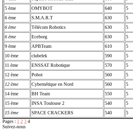
5 ème
OMYBOT
640
5
6 ème
S.M.A.R.T
630
5
6 ème
Télécom Robotics
630
5
6 ème
Eceborg
630
5
9 ème
APBTeam
610
5
10 ème
clubelek
590
5
11 ème
ENSSAT Robotique
570
5
12 ème
Pobot
560
5
12 ème
Cybernétique en Nord
560
5
14 ème
BH Team
550
5
15 ème
INSA Toulouse 2
540
5
15 ème
SPACE CRACKERS
540
5
Pages :
1
2
3
4
Suivez-nous