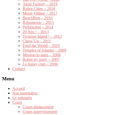
Atom Factory – 2019
Robot Cities – 2018
Moon Village – 2017
BeachBots – 2016
Robomovie – 2015
Préhistobot – 2014
20 Ans ! – 2013
Treasure Island ! – 2012
Chess’Up – 2011
Feed the World – 2010
Temples of Atlantis – 2009
Mission to mars – 2008
Robot try party – 2007
Le funny club – 2006
Contact
Menu
Accueil
Nos partenaires
Le palmarès
Cours
Cours déplacement
Cours asservissement