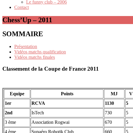
Le funny club – 2006
Contact
Chess’Up – 2011
SOMMAIRE
Présentation
Vidéos matchs qualification
Vidéos matchs finales
Classement de la Coupe de France 2011
Equipe
Points
MJ
V
1er
RCVA
1130
5
2nd
IsTech
730
5
3 ème
Association Rogwai
670
5
4 ème
Supaéro Robotik Club
660
5