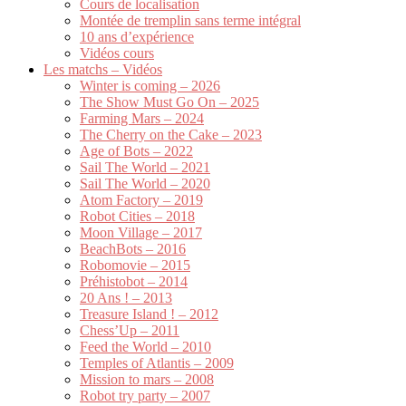
Cours de localisation
Montée de tremplin sans terme intégral
10 ans d’expérience
Vidéos cours
Les matchs – Vidéos
Winter is coming – 2026
The Show Must Go On – 2025
Farming Mars – 2024
The Cherry on the Cake – 2023
Age of Bots – 2022
Sail The World – 2021
Sail The World – 2020
Atom Factory – 2019
Robot Cities – 2018
Moon Village – 2017
BeachBots – 2016
Robomovie – 2015
Préhistobot – 2014
20 Ans ! – 2013
Treasure Island ! – 2012
Chess’Up – 2011
Feed the World – 2010
Temples of Atlantis – 2009
Mission to mars – 2008
Robot try party – 2007