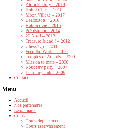
Atom Factory – 2019
Robot Cities – 2018
Moon Village – 2017
BeachBots – 2016
Robomovie – 2015
Préhistobot – 2014
20 Ans ! – 2013
Treasure Island ! – 2012
Chess’Up – 2011
Feed the World – 2010
Temples of Atlantis – 2009
Mission to mars – 2008
Robot try party – 2007
Le funny club – 2006
Contact
Menu
Accueil
Nos partenaires
Le palmarès
Cours
Cours déplacement
Cours asservissement