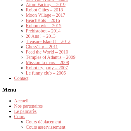
Atom Factory – 2019
Robot Cities – 2018
Moon Village – 2017
BeachBots – 2016
Robomovie – 2015
Préhistobot – 2014
20 Ans ! – 2013
Treasure Island ! – 2012
Chess’Up – 2011
Feed the World – 2010
Temples of Atlantis – 2009
Mission to mars – 2008
Robot try party – 2007
Le funny club – 2006
Contact
Menu
Accueil
Nos partenaires
Le palmarès
Cours
Cours déplacement
Cours asservissement